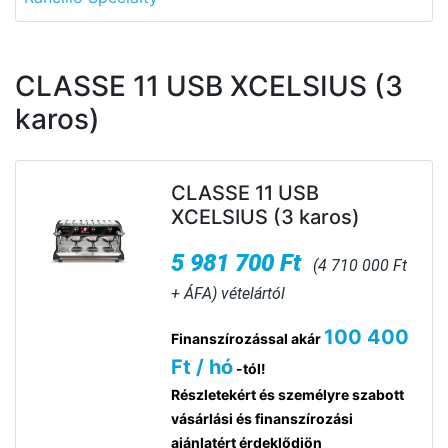
CLASSE 11 USB XCELSIUS (3
karos)
CLASSE 11 USB
XCELSIUS (3 karos)
5 981 700 Ft
(4 710 000 Ft
+ ÁFA) vételártól
100 400
Finanszírozással akár
Ft / hó
-tól!
Részletekért és személyre szabott
vásárlási és finanszírozási
ajánlatért érdeklődjön