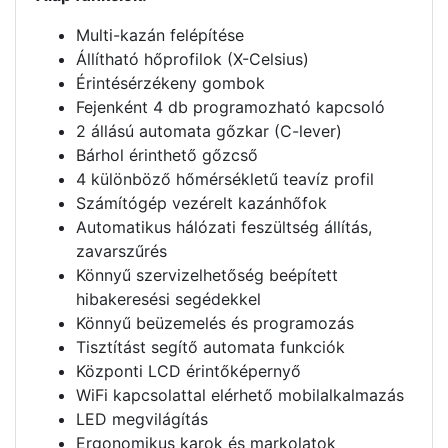
Multi-kazán felépítése
Állítható hőprofilok (X-Celsius)
Érintésérzékeny gombok
Fejenként 4 db programozható kapcsoló
2 állású automata gőzkar (C-lever)
Bárhol érinthető gőzcső
4 különböző hőmérsékletű teavíz profil
Számítógép vezérelt kazánhőfok
Automatikus hálózati feszültség állítás,
zavarszűrés
Könnyű szervizelhetőség beépített
hibakeresési segédekkel
Könnyű beüzemelés és programozás
Tisztítást segítő automata funkciók
Központi LCD érintőképernyő
WiFi kapcsolattal elérhető mobilalkalmazás
LED megvilágítás
Ergonomikus karok és markolatok