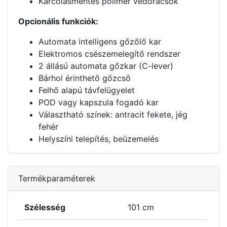
Karcolásmentes polimer védőrácsok
Opcionális funkciók:
Automata intelligens gőzőlő kar
Elektromos csészemelegítő rendszer
2 állású automata gőzkar (C-lever)
Bárhol érinthető gőzcső
Felhő alapú távfelügyelet
POD vagy kapszula fogadó kar
Választható színek: antracit fekete, jég
fehér
Helyszíni telepítés, beüzemelés
Termékparaméterek
Szélesség
101 cm