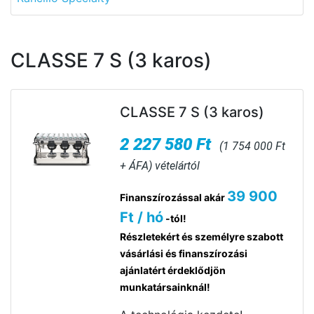
CLASSE 7 S (3 karos)
CLASSE 7 S (3 karos)
2 227 580 Ft
(1 754 000 Ft
+ ÁFA) vételártól
39 900
Finanszírozással akár
Ft / hó
-tól!
Részletekért és személyre szabott
vásárlási és finanszírozási
ajánlatért érdeklődjön
munkatársainknál!